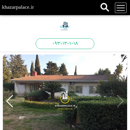
khazarpalace.ir
09301301018