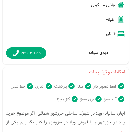
ویلایی
مسکونی
1طبقه
4 اتاق
مهدی علیزاده
09301301018
امکانات و توضیحات
فقط تصویر دار
مبله
پارکینک
انباری
خط تلفن
آب مجزا
برق مجزا
گاز مجزا
اجاره سالیانه ویلا در شهرک ساحلی خزرشهر شمالی: اگر موضوع خرید 
ویلا در خزرشهر و یا فروش ویلا در خزرشهر را کنار بگذاریم یکی از 
بیشترین و پرتقاضا ترین موضوعات شهرک خزرشهر بدون شک اجاره 