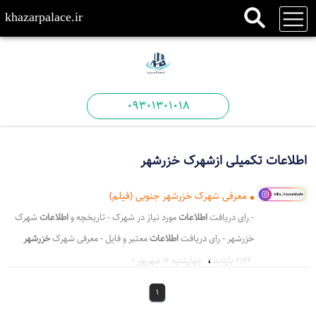
khazarpalace.ir
09301301018
اطلاعات تکمیلی ازشهرک خزرشهر
معرفی شهرک خزرشهر جنوبی (فیلم)
- رای دریافت
اطلاعات
مورد نیاز در شهرک - تاریخچه و
اطلاعات
شهرک
خزرشهر - رای دریافت
اطلاعات
معتبر و فایل‌ - معرفی شهرک
خزرشهر
،
جنوبی (فیلم) عکس وی - انهای شهرک
خزرشهر
جنوبی در بافت قدیم -
2126 بازدید
چهارشنبه ۱۶ شهریور ۱
آرام و امن
خزرشهر
جنوبی همانند شهرک س - شهرک احلی
خزرشهر
1
شمالی بسیار معروف و - بافت جدید
خزرشهر
جنوبی نیز که خیابان