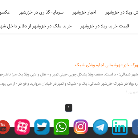
ش ویلا در خزرشهر
اخبار خزرشهر
سرمایه گذاری در خزرشهر
عکسها
قیمت خرید ویلا در خزرشهر
خرید ملک در خزرشهر از دفاتر داخل شه
 شهرک خزرشهرشمالی اجاره ویلای شیک
شهر شمالی: - د است. سقف
ویلا
بشکل چوبی خیلی تمیز و - هال و لابی
ویلا
یک میز ناهارخو
ه ویلا
در
شهرک خزرشهر شمالی: یک و - شیک و تمیز
در
خیابان مروارید واقع
در
- ار می رود.
اجاره سالیانه هس - ره ویلا در
شهرک
خزرشهر شمالی: یک ویلا - هن ویلا در
شهرک
خزرشهر
ه مشاوره - لا در شهرک
خزرشهر
شمالی: یک ویلای باز - ید واقع در
خزرشهر
شمالی بصورت رهن 
1
ل - ین در شهرک
خزرشهر
نیاز به مشاوره داری
،
،
،
 رهنی در شهرک خزرشهر
رهن ویلا درشهرک خزرشهر
اجاره ویلا درشهرک خزرشهر
رهن سالیانه
،
،
،
رهن ویلا در خزرشهر جنوبی
شهرک خزرشهر جنوبی اجاره
شهرک خزرشهر شمالی اجاره ویلا