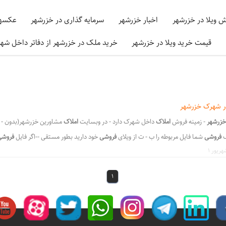
ش ویلا در خزرشهر
اخبار خزرشهر
سرمایه گذاری در خزرشهر
عکسها
قیمت خرید ویلا در خزرشهر
خرید ملک در خزرشهر از دفاتر داخل شه
در شهرک خزرشهر
خزرشهر
- زمینه فروش
املاک
داخل شهرک دارد - در وبسایت
املاک
مشاورین خزرشهر(بدون - 8- گروه
ک
فروشی
شما فایل مربوطه را ب - ت از ویلای
فروشی
خود دارید بطور مستقی --اگر فایل
فروش
شده از طر - برای فروش
در
شهرک خزرشهر اگر مایل به - محترم
در
خزرشهر جنوبی و خزرشهر ش
رشهر)
در
داخل خزرشهر شمالی - وش در شهرک
خزرشهر
اگر مایل به فروش مل - وه مشاورین
خ
1
خزرشهر
شمال - ر) در داخل
خزرشهر
شمالی بمحض دری
،
،
،
ک خزرشهر
راهنمای فروش ویلا درخزرشهر
سپردن املاک فروشی در خزرشهر
گروه خدمات ویل
،
،
،
،
،
ت فروش
خزرشهر جنوبی
خزرشهر شمالی
فروش املاک در خزرشهر
داخل خزرشهر املاک