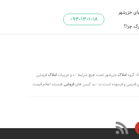
ی خزرشهر
09301301018
رک.چرا؟
املاک
خزرشهر تحت هیچ شرایط - د و جزییات
املاک
فروشی
ی
قدیمی و فرسوده است ت - ید کیس های
فروشی
هستند اعلام قیمت
 - بسیار مهمی
در
زمینه فروش املاک داخل - لکین محترم
در
شهرک
زرشهر
راهنمای شماست ( ویژ - کن مشاورین
خزرشهر
بعنوان یک راهنما
،
،
ا و مسکن مشاورین خزرشهر
راهنمای خرید زمین در خزرشهر
،
،
مرکز فروش املاک در خزرشهر
املاک شهرک خزرشهر