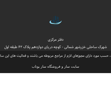
،
،
،
،
لی
دفتر فروش ملک در خزرشهر جنوبی
خزرشهر جنوبی خرید
خزرشهر شمالی فروش ویلا
،
،
،
مشاورین خزرشهر
اینستاگرام شهرک خزرشهر
خزرشهرشمالی فروش ویلا قدیمی
خزرشهرجنوب
،
،
،
سایت املاک در خزرشهر
آژانس مسکن مشاورین خزرشهر
شهرک ویلایی خصوصی خزرشهر
،
،
لسر خزرشهر شمالی
بابلسر خزرشهرجنوبی
دفتر مرکزی
شهرک ساحلی خزرشهر شمالی - کوچه دریای دوازدهم پلاک 62 طبقه اول
سب مورد دارای مجوزهای لازم از مراجع مربوطه می باشند و فعالیت های این سای
سایت ساز و فروشگاه ساز یوتاب