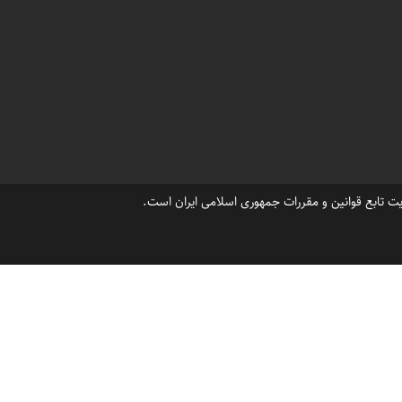
،
،
،
خزرشهر
دریاکنار
خرید ویلا دریاکنار
،
،
ی فروش ویلاکلنگی
ویلا و زمین در خزرشهر
،
،
سرمایه گذاری در بازار املاک خزرشهر
مازندران خزرشهر
ت تابع قوانین و مقررات جمهوری اسلامی ایران است.