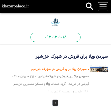
khazarpalace.ir
09301301018
سپردن ویلا برای فروش در شهرک خزرشهر
سپردن ویلا برای فروش در شهرک خزرشهر
-
سپردن ویلا برای فروش در شهرک خزرشهر
ا - jpg
سپردن
املاک
فروشی در خزرشه - گروه خدمات
ویلا
و مسکن مشاورین خزرشهر - :
،
خریداران
ویلا
و زمین در خزرشهر با ا - اینکه راهی
برای
بالاتر بردن قیمت
1298 بازدید
دوشنبه ۲۱ شهریور ۱
- ت منطقی را
برای
فروش تعیین کنید: خرید - رین خزرشهر
برای
اعلام
1
قیمت کارشناسی م - گر مایل به
فروش
ملک خود هستید گروه مش -