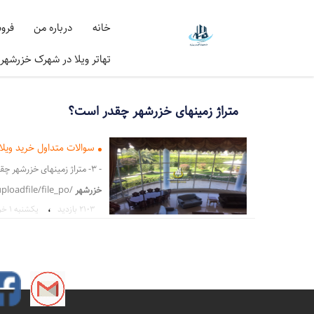
خانه
درباره من
فرو
تهاتر ویلا در شهرک خزرشهر
متراژ زمینهای خزرشهر چقدر است؟
سوالات متداول خرید ویل
- 3- متراژ زمینهای خزرشهر چقدر ا - رایج ترین
خزرشهر
/uploadfile/file_po - لا در شهرک
،
2103 بازدید
يكشنبه ۱ خرداد ۱
سوالات متداول خرید ویلا در خ
پرسشهای رایج برای قیمت خرید
قصد مشتریان از خرید ملک در
،
سرمایه گذاری در شهرک خزرش
قیمت فروش ویلا در خزرشهر ج