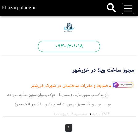
khazarpalace.ir
09301301018
مجوز ساخت ویلا در خزرشهر
ضوابط و مقررات ساختمانی در شهرک خزرشهر
- یاز به کسب
مجوز
دارد . ( مشروط - هرک بعنوان
مجوز
تخلیه نخواهد
بود . - بوده و اخذ
مجوز
در مورد تقاضای بنا و - الک دریافت
مجوز
،
ساخت حق و حقوقی را بر - رشهر تحصیل
مجوز
می نماید اعلام و تعهد -
3826 بازدید
سه شنبه ۶ اردیبهشت ۱
تای چگونگی
ساخت
و ساز ویلا در خزرشهر - شما در جهت
ساخت
و
1
سازهای آتی باشد . ل - قه تخلف در
ساخت
و سازهای شهرک بوده با -