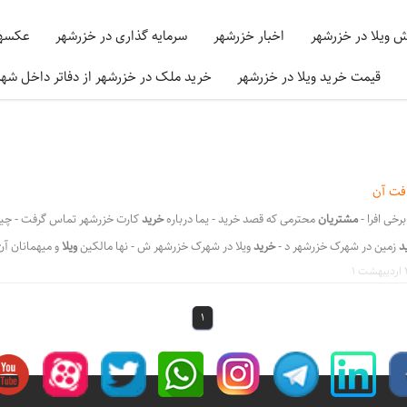
ش ویلا در خزرشهر
اخبار خزرشهر
سرمایه گذاری در خزرشهر
عکسها
قیمت خرید ویلا در خزرشهر
خرید ملک در خزرشهر از دفاتر داخل شه
افت آن
برخی افرا -
مشتریان
محترمی که قصد خرید - یما درباره
خرید
کارت خزرشهر تماس گرفت - چیز
د
زمین در شهرک خزرشهر د -
خرید
ویلا در شهرک خزرشهر ش - نها مالکین
ویلا
و میهمانان آن
د
ویلا
در شهرک خزرشهر شمالی - فروش
ویلا
در شهرک خزرشهرجنوبی - د شهرک اول
در
کشور و
نوب - بسیار زیاد
در
تمامی خیابانها و کوچه ه - طوریکه اگر
در
هر ساعت از شبان - کارت
خز
1
ر
شمالی و
خزرشهر
جنوبی - ه های شهرک
خزرشهر
می باشد بطوریکه اگر - طه از شهرک
خزرش
،
،
،
لی
How to enter the North Caspian town
کارت خزرشهر و نحوه دریافت آن
نحوه در
،
،
لوکس خزرشهر
ویلاهای فروشی در شهرک خزرشهرشمالی
ملکهای فروشی در شهرک خزرشهرجن