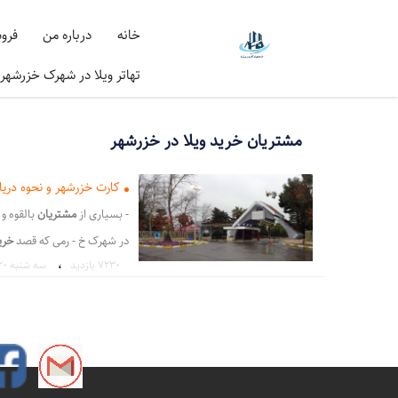
خانه
درباره من
فرو
تهاتر ویلا در شهرک خزرشهر
مشتریان خرید ویلا در خزرشهر
کارت خزرشهر و نحوه دری
- بسیاری از
مشتریان
بالقوه و 
در شهرک خ - رمی که قصد
خری
،
7230 بازدید
سه شنبه ۲۰ اردیبهشت ۱
شهرک خزرشهرشمالی و - خری
یلای فروشی
در
شهرک خزرشهرج
شهرک - دیریت شهرک
خزرشه
نحوه ورود به شهرک خزرشهرشما
،
شهرک خزرشهر جنوبی
شهرک 