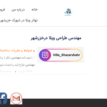
خانه
درباره من
فرو
تهاتر ویلا در شهرک خزرشهر
مهندس طراحی ویلا درخزرشهر
ضوابط و مقررات ساختما
- ; تعهدنامه
مهندس
ناظر ( بر
مهندس
طراح قید و امضاء شود
،
3827 بازدید
سه شنبه ۶ اردیبهشت ۱
توجه شود - ndash; جهت
طرا
هیچ وجه قابلیت تفک - صد 
،
ضوابط ساختمانی درخزرشهر
،
شهرک خزر شهر پروانه ساخت
،
،
املاک خزرشهر
خزرپالاس
ا