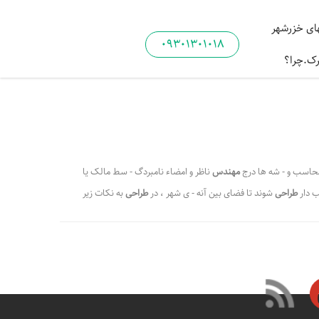
ی خزرشهر
09301301018
رک.چرا؟
حاسب و - شه ها درج
مهندس
ناظر و امضاء نامبردگ - سط مالک یا
ب دار
طراحی
شوند تا فضای بین آنه - ی شهر ، در
طراحی
به نکات زیر
سری لازم است . - در پرونده
ویلا
( دو سری ) *کمی - ده باشد که
ویلا
به
،
،
،
الی
مقررات ساخت ویلا در خزرشهر
املاک مشاورین خزر پالاس
،
،
دیره شهرک خزرشهر
ویلا خزرشهر صدور پروانه ساختمانی
،
،
لکان خزرشهر
مجری ساخت ویلا درخزرشهر