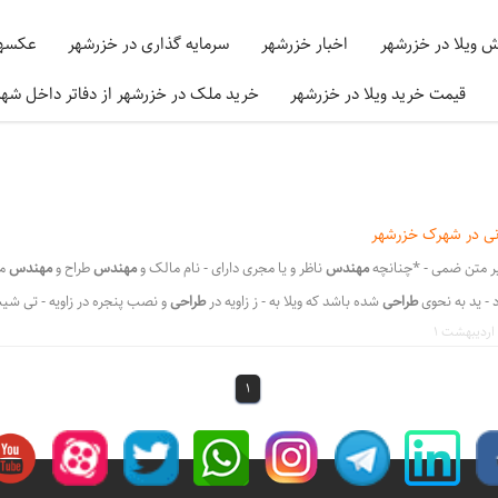
ش ویلا در خزرشهر
اخبار خزرشهر
سرمایه گذاری در خزرشهر
عکسها
قیمت خرید ویلا در خزرشهر
خرید ملک در خزرشهر از دفاتر داخل شه
نی در شهرک خزرشهر
ابر متن ضمی - *چنانچه
مهندس
ناظر و یا مجری دارای - نام مالک و
مهندس
طراح و
مهندس
م
 - ید به نحوی
طراحی
شده باشد که ویلا به - ز زاویه در
طراحی
و نصب پنجره در زاویه - تی شی
حی
و ساخت ویلا از مهندس - ساخت و ساز
ویلا
در خزرشهر باشد ، با د - در پرونده
ویلا
در دو 
کل عرصه
ویلا
می باشد که 20 درصد دی
1
،
،
مقررات ساختمانی شهرک خزرشهر
آیین نامه ساختمانی خزرشهر
مقررات ساخت در خزرشهرشم
،
،
،
صدور پروانه ساخت درخزرشهر
مجوز ساخت ویلا در خزرشهر
شارژ سالیانه خزرشهر
هییت م
،
،
،
جرای پروژه های ویلایی درخزرشهر
معماری ویلاهای خزرشهر
هییت مالکان خزرشهر
سازمان ما