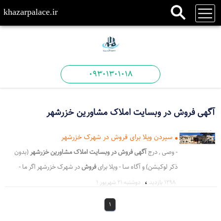
khazarpalace.ir
09301301018
آگهی فروش در وبسایت املاک مشاورین خزرشهر
سپردن ویلا برای فروش در شهرک خزرشهر
- وصی , درج
آگهی فروش در وبسایت املاک مشاورین خزرشهر
(بدون
ذکر لوکیشن) و آگاه سا - ویلا برای
فروش
در شهرک خزرشهر اگر ما -
،
سپردنیل به
فروش
ملک خود هستید گروه مش - معتبر جهت
فروش
1298 بازدید
دوشنبه ۲۱ شهریور ۱
ملک شما مالکین - ی در زمینه
فروش
املاک داخل شهرک - اینکه دفتر
1
فروش
(گروه مشاورین خزرشهر) - برای فروش
در
شهرک خزرشهر اگر