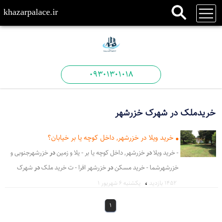
khazarpalace.ir
09301301018
خریدملک در شهرک خزرشهر
خرید ویلا در خزرشهر, داخل کوچه یا بر خیابان؟
- خرید ویلا
در
خزرشهر, داخل کوچه یا بر - یلا و زمین
در
خزرشهرجنوبی و
خزرشهرشما - خرید مسکن
در
خزرشهر افرا - ت خرید ملک
در
شهرک
،
خزرشهر برخوردار می - ب و زیبایی
در
شهرک داشته باشد و - رید ملک
1452 بازدید
يكشنبه ۶ شهریور ۱
در
شهرک
خزرشهر برخوردار میباش - ی در
شهرک
داشته باشد و در
1
مقابل - معابر اصلی
شهرک
می باشند و در سکوت کا - فایلها در
شهرک