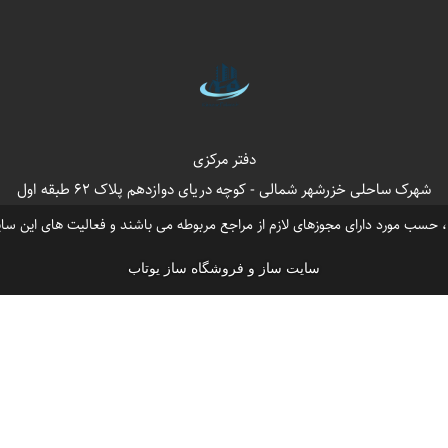
،
،
،
رشهر آپارتمان دارد؟
سی ساید دریاکنار بابلسر
تفریحات و امکانات ورزشی در شهرک دریاکنار
،
،
،
،
ر
ویلا آپارتمان دریاکنار فروش
شهرک ویلایی دریاکنار
شهرک دریاکنار کجاست؟
فروش کاخ
،
،
،
،
کنار
قیمت ویلا نوساز دریاکنار
شمال شهرک دریاکنار
بهترین شهرک لاکچری مازندران
خرید
دفتر مرکزی
شهرک ساحلی خزرشهر شمالی - کوچه دریای دوازدهم پلاک 62 طبقه اول
سب مورد دارای مجوزهای لازم از مراجع مربوطه می باشند و فعالیت های این سای
سایت ساز و فروشگاه ساز یوتاب