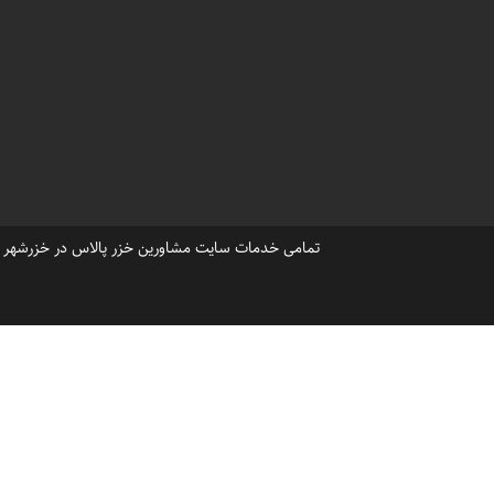
،
دریاکنار آپارتمان دارد؟
آیا خز
آپارتمان فروشی درشهرک دریاکنا
فروش ویلا پلاک اول شهرک دریا
تمامی خدمات سایت مشاورین خزر پالاس در خزرشهر ، ح