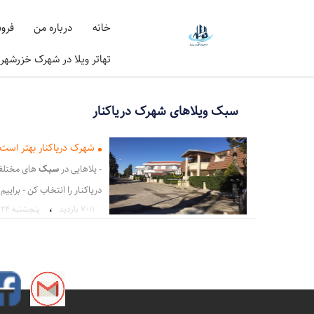
خانه
درباره من
فرو
تهاتر ویلا در شهرک خزرشهر
سبک ویلاهای شهرک دریاکنار
شهرک دریاکنار بهتر است 
- یلاهایی در
سبک
های مختلف
دریاکنار را انتخاب کن - براییم 
،
7011 بازدید
پنجشنبه ۲۴ شهریور ۱
بهتر است یا خزرشهر؟ برا - وی
شهرک دریاکنار بهتر است یا خز
،
دریاکنار
دریاکنار جزیره لوک
،
قیمت زمین دریاکنار بابلسر
ق
،
آپارتمان نوساز شهرک دریاکنار