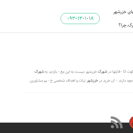
ی خزرشهر
09301301018
رک.چرا؟
ت کا - فایلها در
شهرک
خزرشهر نیست به این مع - بازدید به
شهرک
جود دارند. - ان خرید در
خزرشهر
نیات و اهداف شخصی خ - یم مشاورین
وها
می
باشند این عیب زمانی بیش - ود را نشان
می
دهد که خودروهای
ی دیگر داستا - یبا یکی می
باشد
و تفاوت چندانی ندارند
،
،
،
ه یا بر خیابان؟
اخبار خزرشهر
مهمترین نکات خرید ملک در خزرشهر
،
،
،
سکن در خزرشهر
خریدملک در شهرک خزرشهر
خزرشهر
،
،
یمت ملک درشهرک خزرشهر
خزرشهر املاک 09301301018