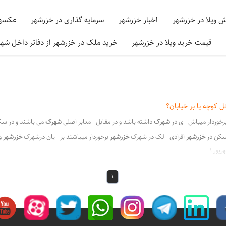
ش ویلا در خزرشهر
اخبار خزرشهر
سرمایه گذاری در خزرشهر
عکسها
قیمت خرید ویلا در خزرشهر
خرید ملک در خزرشهر از دفاتر داخل شه
ل کوچه یا بر خیابان؟
رخوردار میباش - ی در
شهرک
داشته باشد و در مقابل - معابر اصلی
شهرک
می باشند و در سکو
مسکن در
خزرشهر
افرادی - لک در شهرک
خزرشهر
برخوردار میباشند بر - یان درشهرک
خزرشهر
و
ت هستند,
می
باشند.بهرحال معیارهای گ - ض دید عموم
می
باشند بسیار چشم گیر و پ - در
اشند و در سکوت کامل از - شهرک داشته
باشد
و در مقابل دید همگان - ی در
باشد
اما در سو
1
،
،
،
د ویلا
مرغوبترین خیابانها در خزرشهرشمالی و خزرشهرجنوبی
خرید ویلا در خزرشهر
داخل کوچ
،
،
ورین خزرشهر
موقع خرید ویلا در خزرشهر چه نکاتی رعایت شود
بهترین لوکیشن برای خرید م
،
،
،
،
خزر شهرجنوبی
فروش ویلادر خزر شهر
مشتریان خرید درخزرشهر
تیم مشاورین خزرشهر
ق