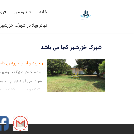
خانه
درباره من
فرو
تهاتر ویلا در شهرک خزرشهر
شهرک خزرشهر کجا می باشد
خرید ویلا در خزرشهر, داخ
- رید ملک در
شهرک
خزرشهر ب
تشریف می آورند قرار م - ید 
،
1451 بازدید
يكشنبه ۶ شهریور ۱
خزرشهر
در داخل خزرشه - لو
سنگین ج - اصلی شهرک
می
ب
بهترین خیابان خزرشهر جهت خری
گروه خدمات ویلا و مسکن مشا
،
شهرک خزر شهرشمالی
شهرک 