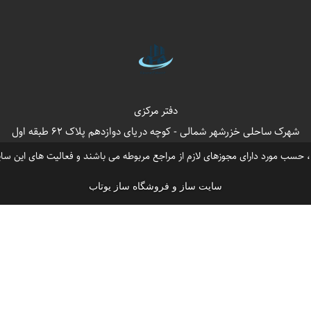
،
،
،
ر
قیمت ویلاهای فروشی در خزرشهر
دفتر فروش مشاورین خزرشهر
قیمت ویلا نوساز خزرش
،
،
،
ی
خزرشهر شمالی قیمت ویلا کلنگی
قیمت ویلاساحلی درخزرشهرشمالی
خرید ویلا استخردا
،
،
،
شمالی مازندران
خزرشهر جنوبی مازندران
بابلسر مازندران خزرشهر شمالی
بابلسر مازندران
،
،
،
ی
فروش ویلا درشهرک خزر شهرشمالی
خرید ویلا درخزرشهر جنوبی
دفتر مرکزی
شهرک ساحلی خزرشهر شمالی - کوچه دریای دوازدهم پلاک 62 طبقه اول
سب مورد دارای مجوزهای لازم از مراجع مربوطه می باشند و فعالیت های این سای
سایت ساز و فروشگاه ساز یوتاب