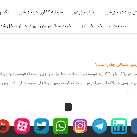
ش ویلا در خزرشهر
اخبار خزرشهر
سرمایه گذاری در خزرشهر
عکسها
قیمت خرید ویلا در خزرشهر
خرید ملک در خزرشهر از دفاتر داخل شه
رشهر شمالی چقدر است؟
در پلاک اول - /13.jpg
قیمت
فروش ویلا در خط اول ش - یهی است که
قیمت
زمین و ویل
 فروش
زمین
در پلاک اول دریا در ش - ست که قیمت
زمین
و ویلاهای موجود در ای - قع ارزش
ول شهرک خزرش - ین در پلاک
اول
دریا در شهرک خزرشهر شم - ویلا در خط
اول
شهرک خزرشهر 
دریا , همانند دیگر نقا - ا ساحلی در
خزرشهر
شمالی چقدر است؟ قیم - یا در شهرک
خزرشهر
ش
1
س - شهرک ساحلی
خزرشهر
شمالی و شهرک
خزرشهر
- در خزرشهر
شمالی
چقدر است؟ قیمت
ل شهر
شمالی
در لیست لوکس ترین و - حلی خزرشهر
شمالی
و شهرک خزرشهرجنوبی
،
،
ر شمالی
قیمت ویلا ساحلی در خزرشهر شمالی چقدر است؟
قیمت فروش ویلا در خط اول شه