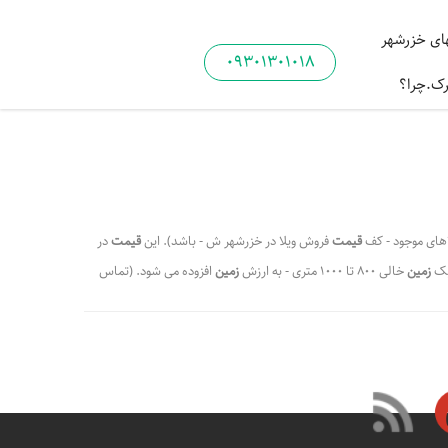
ی خزرشهر
09301301018
رک.چرا؟
اهای موجود - کف
قیمت
فروش ویلا در خزرشهر ش - باشد). این
قیمت
در
 یک
زمین
خالی 800 تا 1000 متری - به ارزش
زمین
افزوده می شود. (تماس
شمالی - رتبه
اول
را در میان برندترین شه - ین در پلاک
اول
شهرک
مالی چقدر می باشد - ط اول شهرک
خزرشهر
شمالی شه - یلا در خرک
 فروش - هرک خزرشهر
شمالی
چقدر می باشد و چگونه - هرک خزرشهر
،
،
رک خزرشهر شمالی
شهرک خزرشهر شمالی