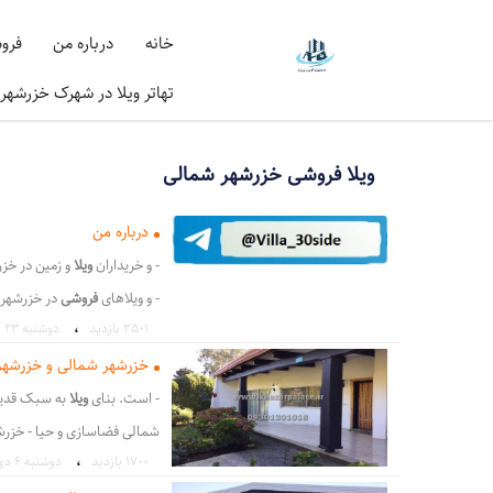
خانه
درباره من
فرو
تهاتر ویلا در شهرک خزرشهر
ویلا فروشی خزرشهر شمالی
درباره من
- و خریداران
ویلا
و زمین در خز
- و ویلاهای
فروشی
در خزرشهر 
،
3501 بازدید
دوشنبه ۲۳ آذر ۹۴
شمال - ی فروشی در
خزرشهر
ش
خزرشهر
شمالی
با سی سال سا
خزرشهر شمالی و خزرشهر جنو
شمالی
و خزرشهر جنوبی
- است. بنای
ویلا
به سبک قدیمی و ا
،
گروه مشاورین خزر پالاس
شمالی فضاسازی و حیا - خزر
شهر
،
1700 بازدید
دوشنبه ۶ دی ۰
،
خزرشهر شمالی
خزرشهر جنوب
خزرشهر شمالی فروش ویلای 754 متری