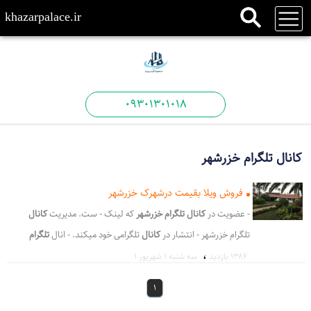
khazarpalace.ir
09301301018
کانال تلگرام خزرشهر
فروش ویلا بقیمت درشهرک خزرشهر
- عضویت در
کانال تلگرام خزرشهر
که لینک - ست. مدیریت
کانال
تلگرام خزرشهر - انتشار در
کانال
تلگرامی خود میکند. - انال
تلگرام
،
خزرشهر بمحض دریافت - یمت درشهرک
خزرشهر
دنبال خرید ویلای بق
1386 بازدید
سه شنبه ۱ شهریور ۱
- مت در شهرک
خزرشهر
شمالی و
خزرشهر
جنوب - مت در شهرک
1
خزرشهر
زمانی ک - در شهرک
خزرشهر
را بیشتر توضیح و تب - ل فروشی